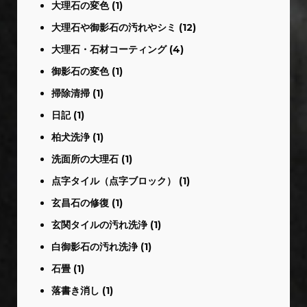
大理石の変色
(1)
大理石や御影石の汚れやシミ
(12)
大理石・石材コーティング
(4)
御影石の変色
(1)
掃除清掃
(1)
日記
(1)
柏犬洗浄
(1)
洗面所の大理石
(1)
点字タイル（点字ブロック）
(1)
玄昌石の修復
(1)
玄関タイルの汚れ洗浄
(1)
白御影石の汚れ洗浄
(1)
石畳
(1)
落書き消し
(1)