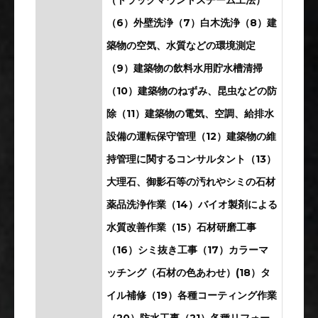
（6）外壁洗浄（7）白木洗浄（8）建
築物の空気、水質などの環境測定
（9）建築物の飲料水用貯水槽清掃
（10）建築物のねずみ、昆虫などの防
除（11）建築物の電気、空調、給排水
設備の運転保守管理（12）建築物の維
持管理に関するコンサルタント（13）
大理石、御影石等の汚れやシミの石材
薬品洗浄作業（14）バイオ製剤による
水質改善作業（15）石材研磨工事
（16）シミ抜き工事（17）カラーマ
ッチング（石材の色あわせ）(18）タ
イル補修（19）各種コーティング作業
（20）防水工事（21）各種リフォー