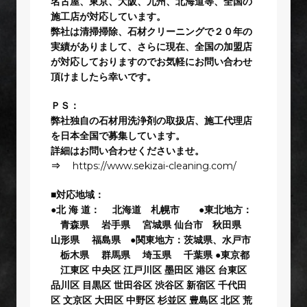
名古屋、東京、大阪、九州、北海道等、全国の
施工店が対応しています。
弊社は清掃掃除、石材クリーニングで２０年の
実績がありまして、さらに現在、全国の加盟店
が対応しておりますのでお気軽にお問い合わせ
頂けましたら幸いです。
ＰＳ：
弊社独自の石材用洗浄剤の取扱店、施工代理店
を日本全国で募集しています。
詳細はお問い合わせくださいませ。
⇒
https://www.sekizai-cleaning.com/
■対応地域：
●北 海 道： 北海道 札幌市 ●東北地方：
青森県 岩手県 宮城県 仙台市 秋田県
山形県 福島県 ●関東地方：茨城県、水戸市
栃木県 群馬県 埼玉県 千葉県 ●東京都
江東区 中央区 江戸川区 墨田区 港区 台東区
品川区 目黒区 世田谷区 渋谷区 新宿区 千代田
区 文京区 大田区 中野区 杉並区 豊島区 北区 荒