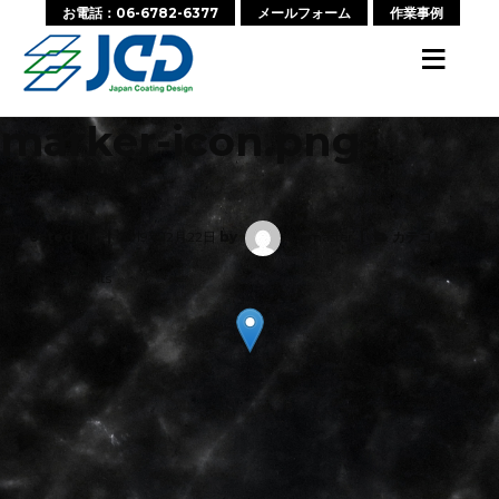
お電話：06-6782-6377
メールフォーム
作業事例
≡
marker-icon.png
‹ 戻る:
会社案内
Posted on
2019年12月22日
by
wpmaster
カテゴリー:
No Comments