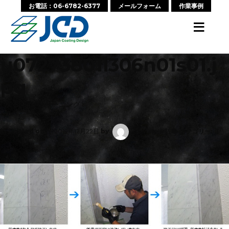
お電話：06-6782-6377
メールフォーム
作業事例
≡
u07273801i306n01s01.j
pg
‹ 戻る:
石材クリーニング
Posted on
2019年12月22日
by
wpmaster
カテゴリー:
No Comments