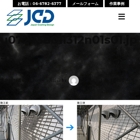
お電話：06-6782-6377
メールフォーム
作業事例
≡
u07273801i312n01s01.jp
g
‹ 戻る:
石材クリーニング
Posted on
2019年12月22日
by
wpmaster
カテゴリー:
No Comments