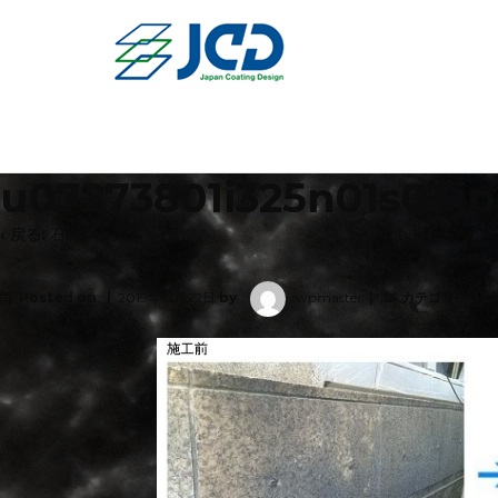
u07273801i325n01s01.j
‹ 戻る:
石材シミ抜き
Posted on
2019年12月22日
by
wpmaster
カテゴリー: