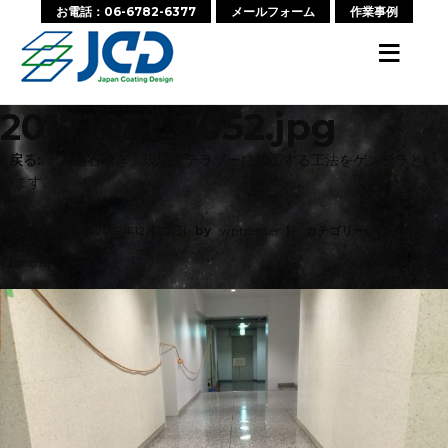
お電話：06-6782-6377
メールフォーム
作業事例
≡
20171031_2052.jpg
‹ 戻る:
「人造石研ぎ」現場でテラゾーに加工する工法をゲンテラとい
います。
Posted on
2019年12月22日
by
wpmaster
カテゴリー:
No
Comments