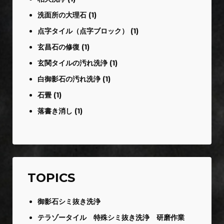
洗面所の大理石
(1)
点字タイル（点字ブロック）
(1)
玄昌石の修復
(1)
玄関タイルの汚れ洗浄
(1)
白御影石の汚れ洗浄
(1)
石畳
(1)
落書き消し
(1)
TOPICS
御影石シミ抜き洗浄
テラゾータイル 特殊シミ抜き洗浄 研磨作業