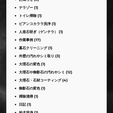
テラゾー
(1)
トイレ掃除
(1)
ビアンコカララ洗浄
(1)
人造石研ぎ（ゲンテラ）
(1)
作業事例
(17)
墓石クリーニング
(1)
外壁の汚れやシミ取り
(3)
大理石の変色
(1)
大理石や御影石の汚れやシミ
(12)
大理石・石材コーティング
(4)
御影石の変色
(1)
掃除清掃
(1)
日記
(1)
柏犬洗浄
(1)