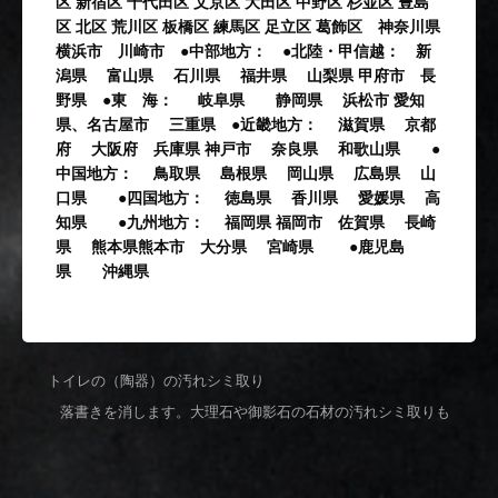
区 新宿区 千代田区 文京区 大田区 中野区 杉並区 豊島
区 北区 荒川区 板橋区 練馬区 足立区 葛飾区 神奈川県
横浜市 川崎市 ●中部地方： ●北陸・甲信越： 新
潟県 富山県 石川県 福井県 山梨県 甲府市 長
野県 ●東 海： 岐阜県 静岡県 浜松市 愛知
県、名古屋市 三重県 ●近畿地方： 滋賀県 京都
府 大阪府 兵庫県 神戸市 奈良県 和歌山県 ●
中国地方： 鳥取県 島根県 岡山県 広島県 山
口県 ●四国地方： 徳島県 香川県 愛媛県 高
知県 ●九州地方： 福岡県 福岡市 佐賀県 長崎
県 熊本県熊本市 大分県 宮崎県 ●鹿児島
県 沖縄県
‹
トイレの（陶器）の汚れシミ取り
落書きを消します。大理石や御影石の石材の汚れシミ取りも
›