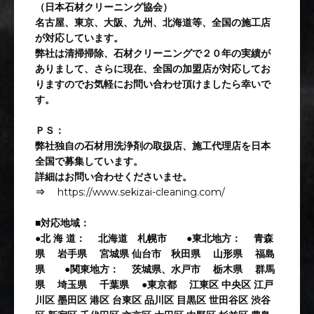
（日本石材クリーニング協会）
名古屋、東京、大阪、九州、北海道等、全国の施工店
が対応しています。
弊社は清掃掃除、石材クリーニングで２０年の実績が
ありまして、さらに現在、全国の加盟店が対応してお
りますのでお気軽にお問い合わせ頂けましたら幸いで
す。
ＰＳ：
弊社独自の石材用洗浄剤の取扱店、施工代理店を日本
全国で募集しています。
詳細はお問い合わせくださいませ。
⇒
https://www.sekizai-cleaning.com/
■対応地域：
●北 海 道： 北海道 札幌市 ●東北地方： 青森
県 岩手県 宮城県 仙台市 秋田県 山形県 福島
県 ●関東地方： 茨城県、水戸市 栃木県 群馬
県 埼玉県 千葉県 ●東京都 江東区 中央区 江戸
川区 墨田区 港区 台東区 品川区 目黒区 世田谷区 渋谷