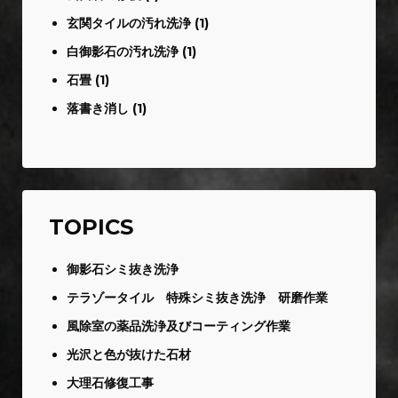
玄関タイルの汚れ洗浄
(1)
白御影石の汚れ洗浄
(1)
石畳
(1)
落書き消し
(1)
TOPICS
御影石シミ抜き洗浄
テラゾータイル 特殊シミ抜き洗浄 研磨作業
風除室の薬品洗浄及びコーティング作業
光沢と色が抜けた石材
大理石修復工事