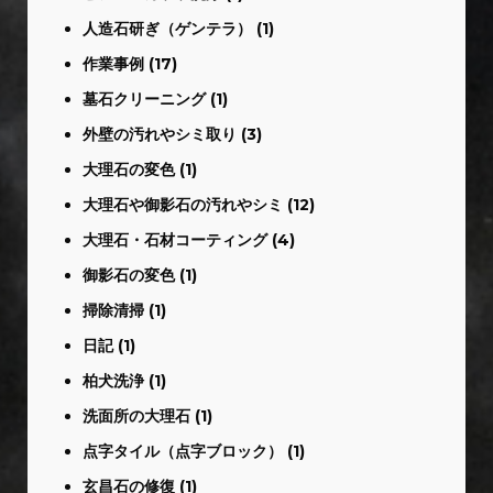
人造石研ぎ（ゲンテラ）
(1)
作業事例
(17)
墓石クリーニング
(1)
外壁の汚れやシミ取り
(3)
大理石の変色
(1)
大理石や御影石の汚れやシミ
(12)
大理石・石材コーティング
(4)
御影石の変色
(1)
掃除清掃
(1)
日記
(1)
柏犬洗浄
(1)
洗面所の大理石
(1)
点字タイル（点字ブロック）
(1)
玄昌石の修復
(1)