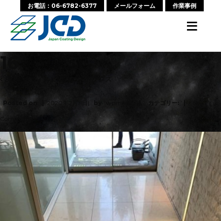
お電話：06-6782-6377
メールフォーム
作業事例
≡
16
‹ 戻る:
オフィスビルのエントランス
Posted on
2020年2月11日
by
wpmaster
カテゴリー:
No
Comments