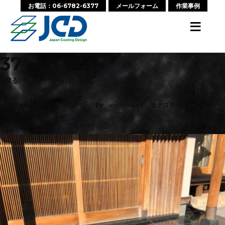
お電話：06-6782-6377
メールフォーム
作業事例
≡
37
‹ 戻る:
光沢と色が抜けた石材
Posted on
2020年2月11日
by
wpmaster
カテゴリー:
No
Comments