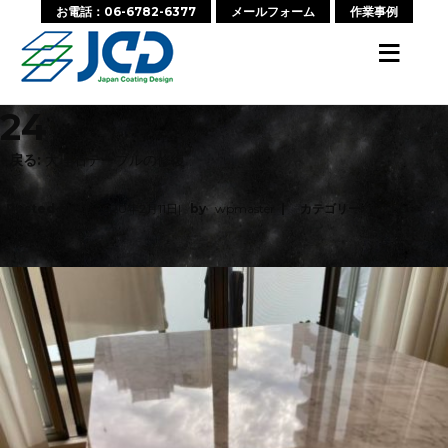
お電話：06-6782-6377
メールフォーム
作業事例
≡
24
‹ 戻る:
大理石テーブルの修復
Posted on
2020年2月11日
by
wpmaster
カテゴリー:
No
Comments