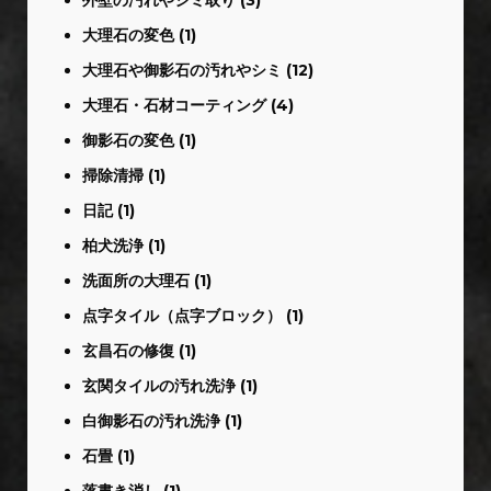
大理石の変色
(1)
大理石や御影石の汚れやシミ
(12)
大理石・石材コーティング
(4)
御影石の変色
(1)
掃除清掃
(1)
日記
(1)
柏犬洗浄
(1)
洗面所の大理石
(1)
点字タイル（点字ブロック）
(1)
玄昌石の修復
(1)
玄関タイルの汚れ洗浄
(1)
白御影石の汚れ洗浄
(1)
石畳
(1)
落書き消し
(1)