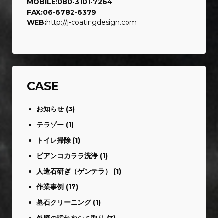
MOBILE:080-3101-7264
FAX:06-6782-6379
WEB:
http://j-coatingdesign.com
CASE
お知らせ
(3)
テラゾー
(1)
トイレ掃除
(1)
ビアンコカララ洗浄
(1)
人造石研ぎ（ゲンテラ）
(1)
作業事例
(17)
墓石クリーニング
(1)
外壁の汚れやシミ取り
(3)