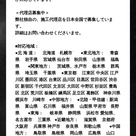
＜代理店募集中＞
弊社独自の、施工代理店を日本全国で募集していま
す。
詳細はお問い合わせくださいませ。
■対応地域：
●北 海 道： 北海道 札幌市 ●東北地方： 青森
県 岩手県 宮城県 仙台市 秋田県 山形県 福島
県 ●関東地方： 茨城県、水戸市 栃木県 群馬
県 埼玉県 千葉県 ●東京都 江東区 中央区 江戸
川区 墨田区 港区 台東区 品川区 目黒区 世田谷区 渋谷
区 新宿区 千代田区 文京区 大田区 中野区 杉並区 豊島
区 北区 荒川区 板橋区 練馬区 足立区 葛飾区 神奈川県
横浜市 川崎市 ●中部地方： ●北陸・甲信越：新潟
県 富山県 石川県 福井県 山梨県 甲府市 長野
県 ●東海： 岐阜県 静岡県 浜松市 愛知県、
名古屋市 三重県 ●近畿地方： 滋賀県 京都府
大阪府 兵庫県 神戸市 奈良県 和歌山県 ●中国
地方： 鳥取県 島根県 岡山県 広島県 山口