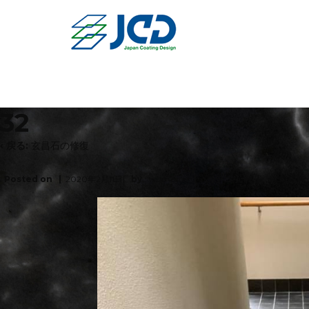
32
‹ 戻る:
玄昌石の修復
Posted on
2020年2月11日
by
wpmaster
カテゴリー:
No Comm