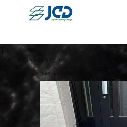
1
‹ 戻る:
玄関周り御影石修復及びコーティング
Posted on
2020年2月11日
by
wpmaster
カテゴリー:
No Comm