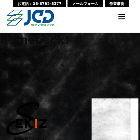
お電話：06-6782-6377
メールフォーム
作業事例
≡
homeback1
‹ 戻る:
homeback1
Posted on
2020年1月12日
by
wpmaster
カテゴリー:
No
Comments