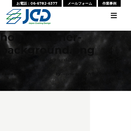
お電話：06-6782-6377
メールフォーム
作業事例
≡
home-banner-
background.png
‹ 戻る:
home-banner-background.png
Posted on
2020年1月12日
by
wpmaster
カテゴリー:
No
Comments