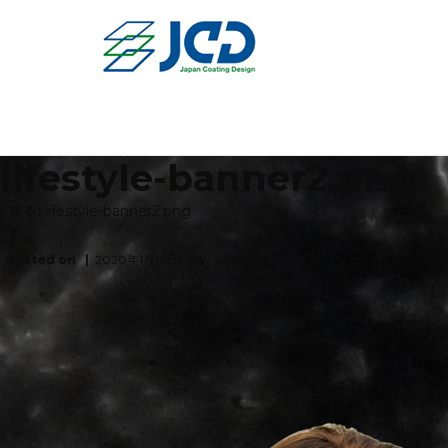
lifestyle-banner2.png
‹ 戻る:
lifestyle-banner2.png
Posted on
2020年1月12日
by
wpmaster
カテゴリー:
No Comm