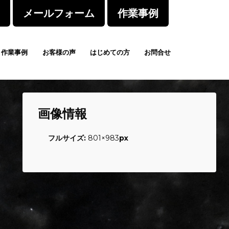
メールフォーム
作業事例
作業事例
お客様の声
はじめての方
お問合せ
画像情報
フルサイズ:
801×983
px