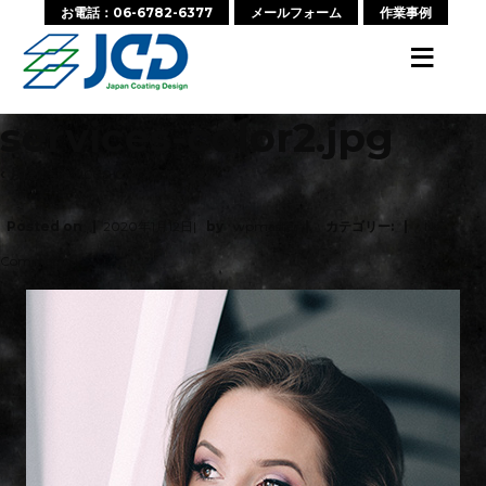
お電話：06-6782-6377
メールフォーム
作業事例
≡
services-color2.jpg
‹ 戻る:
services-color2.jpg
Posted on
2020年1月12日
by
wpmaster
カテゴリー:
No
Comments