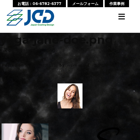
お電話：06-6782-6377
メールフォーム
作業事例
≡
yoga-jane-doe.png
‹ 戻る:
yoga-jane-doe.png
Posted on
2020年1月12日
by
wpmaster
カテゴリー:
No
Comments